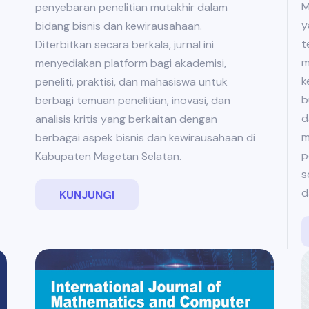
M
penyebaran penelitian mutakhir dalam
y
bidang bisnis dan kewirausahaan.
t
Diterbitkan secara berkala, jurnal ini
m
menyediakan platform bagi akademisi,
k
peneliti, praktisi, dan mahasiswa untuk
b
berbagi temuan penelitian, inovasi, dan
d
analisis kritis yang berkaitan dengan
m
berbagai aspek bisnis dan kewirausahaan di
p
Kabupaten Magetan Selatan.
s
d
KUNJUNGI