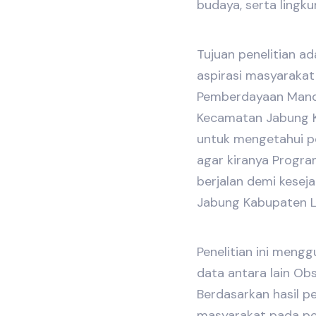
budaya, serta lingk
Tujuan penelitian a
aspirasi masyarakat
Pemberdayaan Mandi
Kecamatan Jabung 
untuk mengetahui p
agar kiranya Progr
berjalan demi kese
Jabung Kabupaten 
Penelitian ini men
data antara lain Ob
Berdasarkan hasil pe
masyarakat pada pe