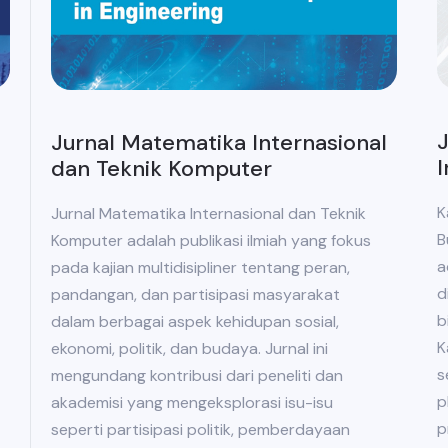
J
Jurnal Matematika Internasional
I
dan Teknik Komputer
K
Jurnal Matematika Internasional dan Teknik
B
Komputer adalah publikasi ilmiah yang fokus
a
pada kajian multidisipliner tentang peran,
d
pandangan, dan partisipasi masyarakat
b
dalam berbagai aspek kehidupan sosial,
K
ekonomi, politik, dan budaya. Jurnal ini
s
mengundang kontribusi dari peneliti dan
p
akademisi yang mengeksplorasi isu-isu
p
seperti partisipasi politik, pemberdayaan