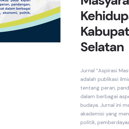
Masyara
Kehidup
Kabupat
Selatan
Jurnal ”Aspirasi Ma
adalah publikasi ilm
tentang peran, pand
dalam berbagai aspek
budaya. Jurnal ini m
akademisi yang menge
politik, pemberdayaa